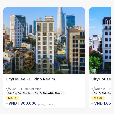
CityHouse - El Pino Realm
CityHouse -
Quận 1 , TP Hồ Chí Minh
Quận 2 ,
Gần Chợ Bến Thành
Gần Ga Metro Bến Thành
Gần Ga Thảo Điền
MARK
MARK
VNĐ 1.800.000
VNĐ 1.650
Từ
/ phòng / đêm
Từ