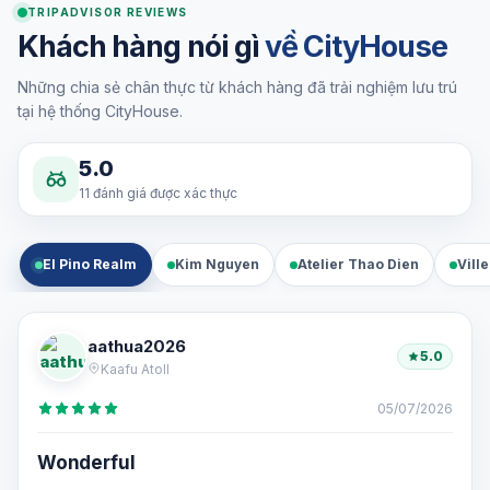
TRIPADVISOR REVIEWS
Khách hàng nói gì
về CityHouse
Những chia sẻ chân thực từ khách hàng đã trải nghiệm lưu trú
tại hệ thống CityHouse.
5.0
11 đánh giá được xác thực
El Pino Realm
Kim Nguyen
Atelier Thao Dien
Vill
aathua2026
5.0
Kaafu Atoll
05/07/2026
Wonderful