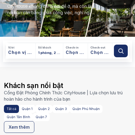
CityHouse không chỉ là nơi để ở, mà còn là
nơi bạn cân bằng giữa công việc, nghỉ ngơi
và những phút giây dành riêng cho mình.
Vị trí
Số khách
Check-in
Check-out
Khách sạn nổi bật
TP Hồ Chí Minh
Cổng Đặt Phòng Chính Thức CityHouse | Lựa chọn lưu trú
hoàn hảo cho hành trình của bạn
Tất cả
Quận 1
Quận 2
Quận 3
Quận Phú Nhuận
Quận Tân Bình
Quận 7
Xem thêm