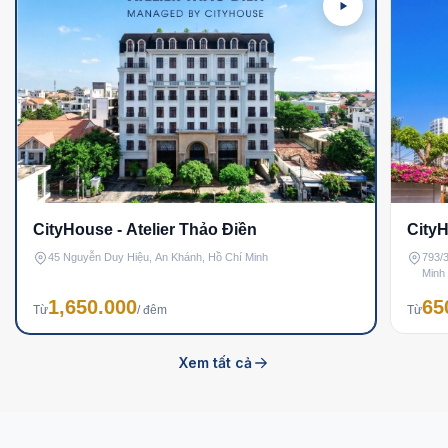
CityHouse - Atelier Thảo Điền
CityH
45 Nguyễn Duy Hiệu, An Khánh, Hồ Chí Minh
793/
Minh
1,650.000
65
Từ
/ đêm
Từ
Xem tất cả