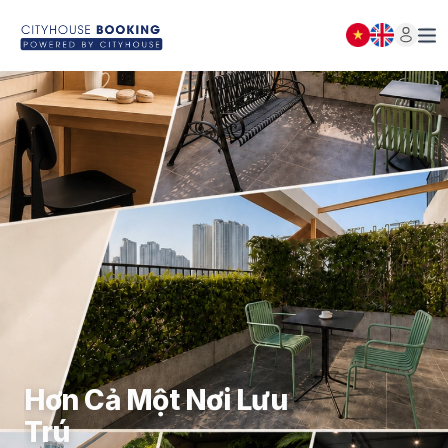
DANH SÁCH ĐẶT PHÒNG
Đóng
(
0
)
THÔNG BÁO
Hơn Cả Một Nơi Lưu
Trú