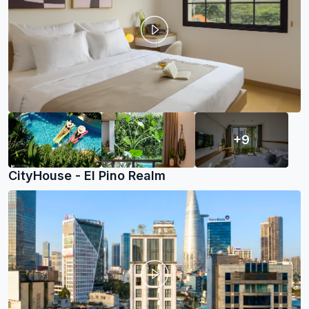
+9
CityHouse - El Pino Realm