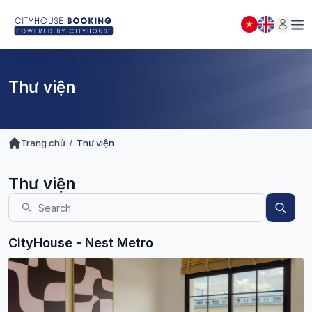
DANH SÁCH ĐẶT PHÒNG
Đóng
(
0
)
THÔNG BÁO
Thư viện
Trang chủ
Thư viện
Thư viện
CityHouse - Nest Metro