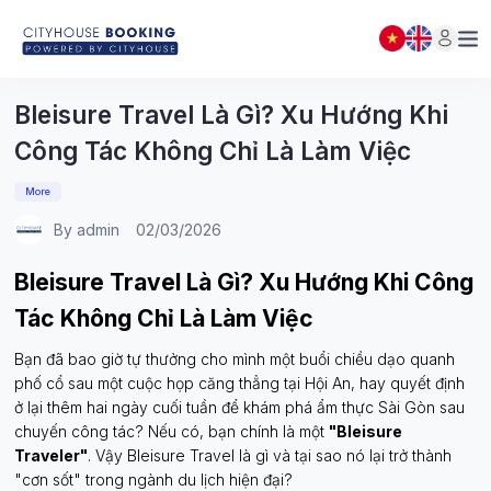
DANH SÁCH ĐẶT PHÒNG
Đóng
(
0
)
THÔNG BÁO
Bleisure Travel Là Gì? Xu Hướng Khi
Công Tác Không Chỉ Là Làm Việc
More
By admin
02/03/2026
Bleisure Travel Là Gì? Xu Hướng Khi Công
Tác Không Chỉ Là Làm Việc
Bạn đã bao giờ tự thưởng cho mình một buổi chiều dạo quanh
phố cổ sau một cuộc họp căng thẳng tại Hội An, hay quyết định
ở lại thêm hai ngày cuối tuần để khám phá ẩm thực Sài Gòn sau
chuyến công tác? Nếu có, bạn chính là một
"Bleisure
Traveler"
. Vậy Bleisure Travel là gì và tại sao nó lại trở thành
"cơn sốt" trong ngành du lịch hiện đại?