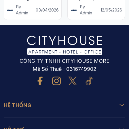
Tân Sơn Nhất
NƯỚC ĐẾN "QUẢNG
By
By
03/04/2026
12/05/2026
TRƯỜNG" BIỂU
Admin
Admin
TƯỢNG CỦA SÀI
GÒN
CÔNG TY TNHH CITYHOUSE MORE
Mã Số Thuế : 0316749902
HỆ THỐNG