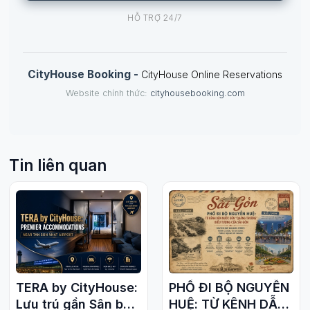
HỖ TRỢ 24/7
CityHouse Booking -
CityHouse Online Reservations
Website chính thức:
cityhousebooking.com
Tin liên quan
TERA by CityHouse:
PHỐ ĐI BỘ NGUYỄN
Lưu trú gần Sân bay
HUỆ: TỪ KÊNH DẪN