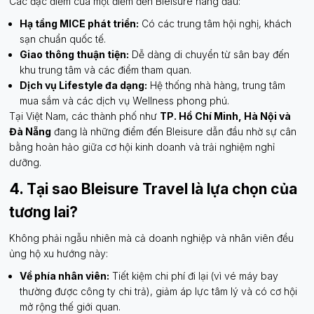
Các đặc điểm của một điểm đến Bleisure hàng đầu:
Hạ tầng MICE phát triển:
Có các trung tâm hội nghị, khách
sạn chuẩn quốc tế.
Giao thông thuận tiện:
Dễ dàng di chuyển từ sân bay đến
khu trung tâm và các điểm tham quan.
Dịch vụ Lifestyle đa dạng:
Hệ thống nhà hàng, trung tâm
mua sắm và các dịch vụ Wellness phong phú.
Tại Việt Nam, các thành phố như
TP. Hồ Chí Minh, Hà Nội và
Đà Nẵng
đang là những điểm đến Bleisure dẫn đầu nhờ sự cân
bằng hoàn hảo giữa cơ hội kinh doanh và trải nghiệm nghỉ
dưỡng.
4. Tại sao Bleisure Travel là lựa chọn của
tương lai?
Không phải ngẫu nhiên mà cả doanh nghiệp và nhân viên đều
ủng hộ xu hướng này:
Về phía nhân viên:
Tiết kiệm chi phí đi lại (vì vé máy bay
thường được công ty chi trả), giảm áp lực tâm lý và có cơ hội
mở rộng thế giới quan.