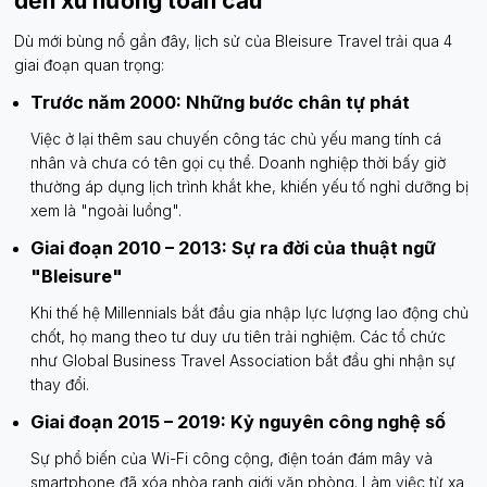
đến xu hướng toàn cầu
Dù mới bùng nổ gần đây, lịch sử của Bleisure Travel trải qua 4
giai đoạn quan trọng:
Trước năm 2000: Những bước chân tự phát
Việc ở lại thêm sau chuyến công tác chủ yếu mang tính cá
nhân và chưa có tên gọi cụ thể. Doanh nghiệp thời bấy giờ
thường áp dụng lịch trình khắt khe, khiến yếu tố nghỉ dưỡng bị
xem là "ngoài luồng".
Giai đoạn 2010 – 2013: Sự ra đời của thuật ngữ
"Bleisure"
Khi thế hệ Millennials bắt đầu gia nhập lực lượng lao động chủ
chốt, họ mang theo tư duy ưu tiên trải nghiệm. Các tổ chức
như Global Business Travel Association bắt đầu ghi nhận sự
thay đổi.
Giai đoạn 2015 – 2019: Kỷ nguyên công nghệ số
Sự phổ biến của Wi-Fi công cộng, điện toán đám mây và
smartphone đã xóa nhòa ranh giới văn phòng. Làm việc từ xa