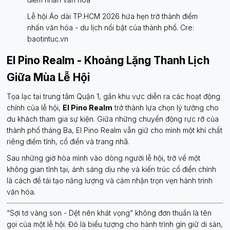
Lễ hội Áo dài TP.HCM 2026 hứa hẹn trở thành điểm
nhấn văn hóa - du lịch nổi bật của thành phố. Cre:
baotintuc.vn
El Pino Realm - Khoảng Lặng Thanh Lịch
Giữa Mùa Lễ Hội
Tọa lạc tại trung tâm Quận 1, gần khu vực diễn ra các hoạt động
chính của lễ hội,
El Pino Realm
trở thành lựa chọn lý tưởng cho
du khách tham gia sự kiện. Giữa những chuyển động rực rỡ của
thành phố tháng Ba, El Pino Realm vẫn giữ cho mình một khí chất
riêng điềm tĩnh, cổ điển và trang nhã.
Sau những giờ hòa mình vào dòng người lễ hội, trở về một
không gian tĩnh tại, ánh sáng dịu nhẹ và kiến trúc cổ điển chính
là cách để tái tạo năng lượng và cảm nhận trọn vẹn hành trình
văn hóa.
“Sợi tơ vàng son - Dệt nên khát vọng” không đơn thuần là tên
gọi của một lễ hội. Đó là biểu tượng cho hành trình gìn giữ di sản,