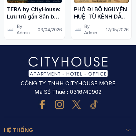
TERA by CityHouse:
PHỐ ĐI BỘ NGUYỄN
Lưu trú gần Sân bay
HUỆ: TỪ KÊNH DẪN
Tân Sơn Nhất
NƯỚC ĐẾN "QUẢNG
By
By
03/04/2026
12/05/2026
TRƯỜNG" BIỂU
Admin
Admin
TƯỢNG CỦA SÀI
GÒN
CÔNG TY TNHH CITYHOUSE MORE
Mã Số Thuế : 0316749902
HỆ THỐNG