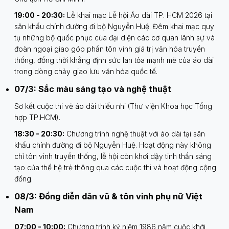
19:00 - 20:30:
Lễ khai mạc Lễ hội Áo dài TP. HCM 2026 tại
sân khấu chính đường đi bộ Nguyễn Huệ. Đêm khai mạc quy
tụ những bộ quốc phục của đại diện các cơ quan lãnh sự và
đoàn ngoại giao góp phần tôn vinh giá trị văn hóa truyền
thống, đồng thời khẳng định sức lan tỏa mạnh mẽ của áo dài
trong dòng chảy giao lưu văn hóa quốc tế.
07/3: Sắc màu sáng tạo và nghệ thuật
Sơ kết cuộc thi vẽ áo dài thiếu nhi (Thư viện Khoa học Tổng
hợp TP.HCM).
18:30 - 20:30:
Chương trình nghệ thuật với áo dài tại sân
khấu chính đường đi bộ Nguyễn Huệ. Hoạt động này không
chỉ tôn vinh truyền thống, lễ hội còn khơi dậy tinh thần sáng
tạo của thế hệ trẻ thông qua các cuộc thi và hoạt động cộng
đồng.
08/3: Đồng diễn dân vũ & tôn vinh phụ nữ Việt
Nam
07:00 - 10:00:
Chương trình kỷ niệm 1986 năm cuộc khởi