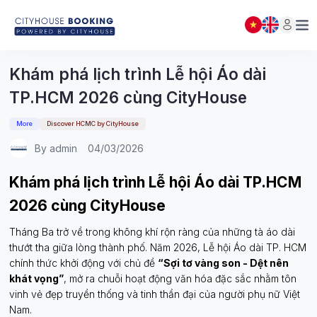
DANH SÁCH ĐẶT PHÒNG
Đóng
(
0
)
THÔNG BÁO
Khám phá lịch trình Lễ hội Áo dài
TP.HCM 2026 cùng CityHouse
More
Discover HCMC by CityHouse
By admin
04/03/2026
Khám phá lịch trình Lễ hội Áo dài TP.HCM
2026 cùng CityHouse
Tháng Ba trở về trong không khí rộn ràng của những tà áo dài
thướt tha giữa lòng thành phố. Năm 2026, Lễ hội Áo dài TP. HCM
chính thức khởi động với chủ đề
“Sợi tơ vàng son - Dệt nên
khát vọng”
, mở ra chuỗi hoạt động văn hóa đặc sắc nhằm tôn
vinh vẻ đẹp truyền thống và tinh thần đại của người phụ nữ Việt
Nam.