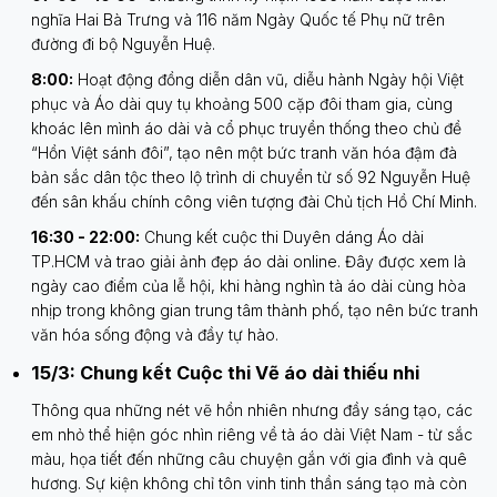
nghĩa Hai Bà Trưng và 116 năm Ngày Quốc tế Phụ nữ trên
đường đi bộ Nguyễn Huệ.
8:00:
Hoạt động đồng diễn dân vũ, diễu hành Ngày hội Việt
phục và Áo dài quy tụ khoảng 500 cặp đôi tham gia, cùng
khoác lên mình áo dài và cổ phục truyền thống theo chủ đề
“Hồn Việt sánh đôi”, tạo nên một bức tranh văn hóa đậm đà
bản sắc dân tộc theo lộ trình di chuyển từ số 92 Nguyễn Huệ
đến sân khấu chính công viên tượng đài Chủ tịch Hồ Chí Minh.
16:30 - 22:00:
Chung kết cuộc thi Duyên dáng Áo dài
TP.HCM và trao giải ảnh đẹp áo dài online. Đây được xem là
ngày cao điểm của lễ hội, khi hàng nghìn tà áo dài cùng hòa
nhịp trong không gian trung tâm thành phố, tạo nên bức tranh
văn hóa sống động và đầy tự hào.
15/3: Chung kết Cuộc thi Vẽ áo dài thiếu nhi
Thông qua những nét vẽ hồn nhiên nhưng đầy sáng tạo, các
em nhỏ thể hiện góc nhìn riêng về tà áo dài Việt Nam - từ sắc
màu, họa tiết đến những câu chuyện gắn với gia đình và quê
hương. Sự kiện không chỉ tôn vinh tinh thần sáng tạo mà còn