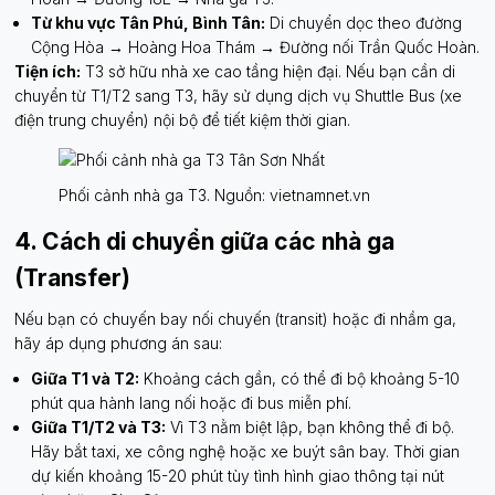
Từ khu vực Tân Phú, Bình Tân:
Di chuyển dọc theo đường
Cộng Hòa → Hoàng Hoa Thám → Đường nối Trần Quốc Hoàn.
Tiện ích:
T3 sở hữu nhà xe cao tầng hiện đại. Nếu bạn cần di
chuyển từ T1/T2 sang T3, hãy sử dụng dịch vụ Shuttle Bus (xe
điện trung chuyển) nội bộ để tiết kiệm thời gian.
Phối cảnh nhà ga T3. Nguồn: vietnamnet.vn
4. Cách di chuyển giữa các nhà ga
(Transfer)
Nếu bạn có chuyến bay nối chuyến (transit) hoặc đi nhầm ga,
hãy áp dụng phương án sau:
Giữa T1 và T2:
Khoảng cách gần, có thể đi bộ khoảng 5-10
phút qua hành lang nối hoặc đi bus miễn phí.
Giữa T1/T2 và T3:
Vì T3 nằm biệt lập, bạn không thể đi bộ.
Hãy bắt taxi, xe công nghệ hoặc xe buýt sân bay. Thời gian
dự kiến khoảng 15-20 phút tùy tình hình giao thông tại nút