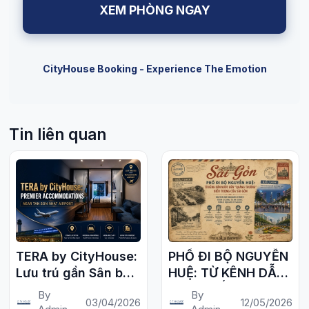
XEM PHÒNG NGAY
CityHouse Booking - Experience The Emotion
Tin liên quan
TERA by CityHouse:
PHỐ ĐI BỘ NGUYỄN
Lưu trú gần Sân bay
HUỆ: TỪ KÊNH DẪN
Tân Sơn Nhất
NƯỚC ĐẾN "QUẢNG
By
By
03/04/2026
12/05/2026
TRƯỜNG" BIỂU