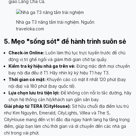
giao Lăng Cha Cả.
Nhà ga T3 nâng tầm trải nghiệm. Nguồn:
traveloka.com
5. Mẹo "sống sót" để hành trình suôn sẻ
Check-in Online:
Luôn làm thủ tục trực tuyến trước để chủ
động vị trí ghế ngồi và giảm thời gian chờ tại quầy.
Kiểm tra ký hiệu nhà ga trên vé:
Đừng mặc định mọi chuyến
bay nội địa đều ở T1. Hãy nhìn kỹ ký hiệu T1 hay T3.
Thời gian có mặt:
Khuyến cáo có mặt ít nhất 120 phút (bay
nội địa) và 180 phút (bay quốc tế).
Lựa chọn lưu trú tiện lợi:
Để không còn nỗi lo tắc đường, hãy
chọn hệ thống căn hộ/khách sạn gần sân bay.
Giải pháp từ TERA (CityHouse):
Sở hữu chuỗi địa điểm lưu trú
như Kim Nguyên, Emerald, CityLights, Villea và The S,
CityHouse mang đến vị trí đắc địa ngay hành lang hạ tầng trọng
điểm, giúp bạn làm chủ thời gian và di chuyển đến các nhà ga
chỉ trong vài phút.