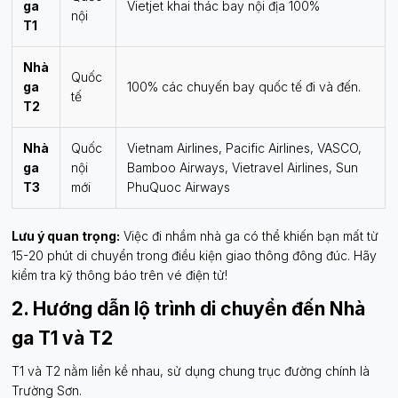
ga
Vietjet khai thác bay nội địa 100%
nội
T1
Nhà
Quốc
ga
100% các chuyến bay quốc tế đi và đến.
tế
T2
Nhà
Quốc
Vietnam Airlines, Pacific Airlines, VASCO,
ga
nội
Bamboo Airways, Vietravel Airlines, Sun
T3
mới
PhuQuoc Airways
Lưu ý quan trọng:
Việc đi nhầm nhà ga có thể khiến bạn mất từ
15-20 phút di chuyển trong điều kiện giao thông đông đúc. Hãy
kiểm tra kỹ thông báo trên vé điện tử!
2. Hướng dẫn lộ trình di chuyển đến Nhà
ga T1 và T2
T1 và T2 nằm liền kề nhau, sử dụng chung trục đường chính là
Trường Sơn.