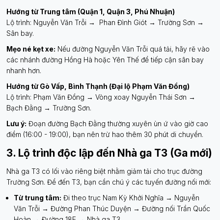
Hướng từ Trung tâm (Quận 1, Quận 3, Phú Nhuận)
Lộ trình: Nguyễn Văn Trỗi → Phan Đình Giót → Trường Sơn →
Sân bay.
Mẹo né kẹt xe:
Nếu đường Nguyễn Văn Trỗi quá tải, hãy rẽ vào
các nhánh đường Hồng Hà hoặc Yên Thế để tiếp cận sân bay
nhanh hơn.
Hướng từ Gò Vấp, Bình Thạnh (Đại lộ Phạm Văn Đồng)
Lộ trình: Phạm Văn Đồng → Vòng xoay Nguyễn Thái Sơn →
Bạch Đằng → Trường Sơn.
Lưu ý:
Đoạn đường Bạch Đằng thường xuyên ùn ứ vào giờ cao
điểm (16:00 - 19:00), bạn nên trừ hao thêm 30 phút di chuyển.
3. Lộ trình độc lập đến Nhà ga T3 (Ga mới)
Nhà ga T3 có lối vào riêng biệt nhằm giảm tải cho trục đường
Trường Sơn. Để đến T3, bạn cần chú ý các tuyến đường nối mới:
Từ trung tâm:
Đi theo trục Nam Kỳ Khởi Nghĩa → Nguyễn
Văn Trỗi → Đường Phan Thúc Duyện → Đường nối Trần Quốc
Hoàn → Đường 18E → Nhà ga T3.