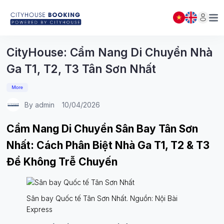
DANH SÁCH ĐẶT PHÒNG
Đóng
(
0
)
THÔNG BÁO
CityHouse: Cẩm Nang Di Chuyển Nhà
Ga T1, T2, T3 Tân Sơn Nhất
More
By admin
10/04/2026
Cẩm Nang Di Chuyển Sân Bay Tân Sơn
Nhất: Cách Phân Biệt Nhà Ga T1, T2 & T3
Để Không Trễ Chuyến
Sân bay Quốc tế Tân Sơn Nhất. Nguồn: Nội Bài
Express